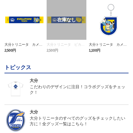
大分トリニータ カメッ
大分トリニータ ピカチ
大分トリニータ カメッ
クス タオルマフラー
ュウ タオルマフラー
クス キーホルダー
2,500円
2,500円
1,100円
4
トピックス
大分
こだわりのデザインに注目！コラボグッズをチェッ
ク！
大分
大分トリニータのすべてのグッズをチェックしたい
方に！全グッズ一覧はこちら！