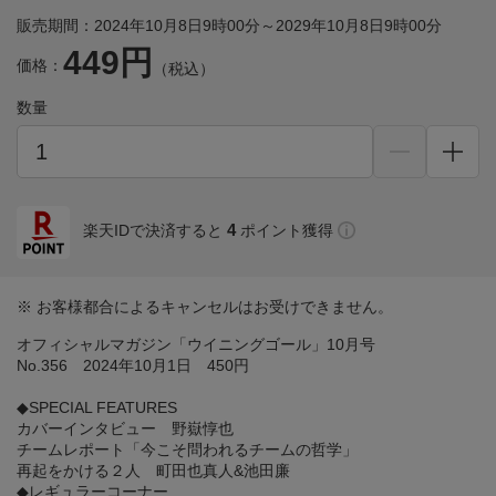
販売期間：2024年10月8日9時00分～2029年10月8日9時00分
449円
価格：
（税込）
数量
4
楽天IDで決済すると
ポイント獲得
※ お客様都合によるキャンセルはお受けできません。
オフィシャルマガジン「ウイニングゴール」10月号
No.356 2024年10月1日 450円
◆SPECIAL FEATURES
カバーインタビュー 野嶽惇也
チームレポート「今こそ問われるチームの哲学」
再起をかける２人 町田也真人&池田廉
◆レギュラーコーナー