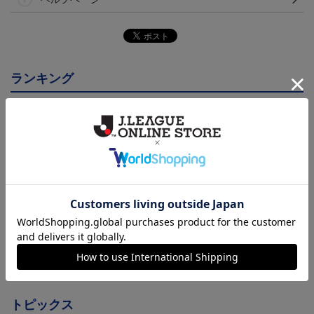
ランキング
トリニータサンシェード
TRINITA LIGHT PARADE
25TRINITA×PUMAウェス
ペンライト白（ニータンv
トバッグ
3,960円
3,000円
3,300円
2
er.）
会員特典
会員特典
会員特典
トピックス