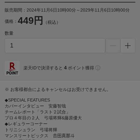
販売期間：2024年11月6日10時00分～2029年11月6日10時00分
449円
価格：
（税込）
数量
4
楽天IDで決済すると
ポイント獲得
※ お客様都合によるキャンセルはお受けできません。
◆SPECIAL FEATURES
カバーインタビュー 安藤智哉
チームレポート「ラスト２試合」
プロ４年目の２人 弓場将輝&藤原優大
◆レギュラーコーナー
トリニシュラン 弓場将輝
マンスリートピックス 𠮷田真那斗