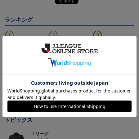
ランキング
トリニータサンシェード
TRINITA LIGHT PARADE
ニータンサンシェード
ペンライト白（ニータンv
3,960円
3,000円
3,960円
3
er.）
会員特典
会員特典
会員特典
トピックス
Ｊリーグ