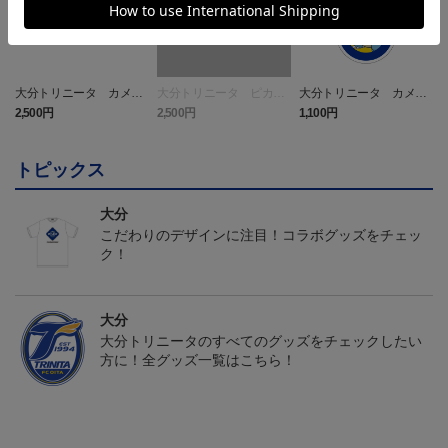
大分トリニータ カメッ
大分トリニータ ピカチ
大分トリニータ カメッ
クス タオルマフラー
ュウ タオルマフラー
クス キーホルダー
2,500円
2,500円
1,100円
4
トピックス
大分
こだわりのデザインに注目！コラボグッズをチェッ
ク！
大分
大分トリニータのすべてのグッズをチェックしたい
方に！全グッズ一覧はこちら！