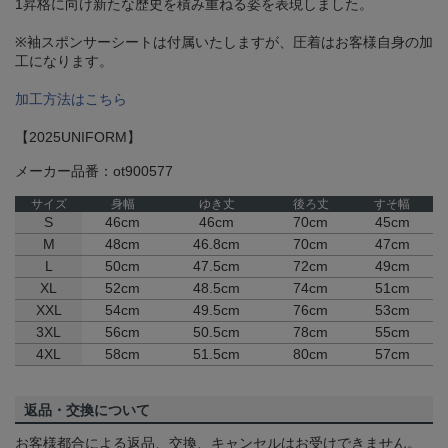
1昇格に向け新たな歴史を積み重ねる姿を表現しました。
※袖スポンサーシートは付属いたしますが、圧着はお客様自身の加
工になります。
加工方法はこちら
【2025UNIFORM】
メーカー品番：ot900577
サイズ
身幅
ゆき丈
後ろ丈
すそ幅
S
46cm
46cm
70cm
45cm
M
48cm
46.8cm
70cm
47cm
L
50cm
47.5cm
72cm
49cm
XL
52cm
48.5cm
74cm
51cm
XXL
54cm
49.5cm
76cm
53cm
3XL
56cm
50.5cm
78cm
55cm
4XL
58cm
51.5cm
80cm
57cm
返品・交換について
お客様都合による返品、交換、キャンセルはお受けできません。