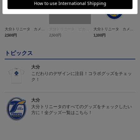
大分トリニータ カメッ
大分トリニータ ピカチ
大分トリニータ カメッ
クス タオルマフラー
ュウ タオルマフラー
クス キーホルダー
2,500円
2,500円
1,100円
4
トピックス
大分
こだわりのデザインに注目！コラボグッズをチェッ
ク！
大分
大分トリニータのすべてのグッズをチェックしたい
方に！全グッズ一覧はこちら！