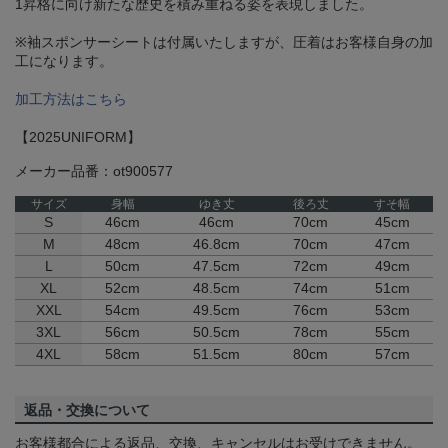
1昇格に向け新たな歴史を積み重ねる姿を表現しました。
※袖スポンサーシートは付属いたしますが、圧着はお客様自身の加
工になります。
加工方法はこちら
【2025UNIFORM】
メーカー品番：ot900577
サイズ
身幅
ゆき丈
後ろ丈
すそ幅
S
46cm
46cm
70cm
45cm
M
48cm
46.8cm
70cm
47cm
L
50cm
47.5cm
72cm
49cm
XL
52cm
48.5cm
74cm
51cm
XXL
54cm
49.5cm
76cm
53cm
3XL
56cm
50.5cm
78cm
55cm
4XL
58cm
51.5cm
80cm
57cm
返品・交換について
お客様都合による返品、交換、キャンセルはお受けできません。