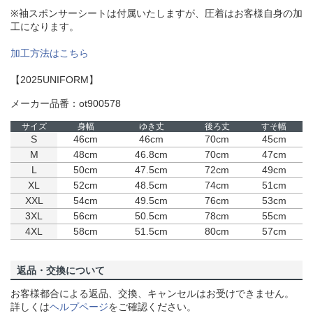
※袖スポンサーシートは付属いたしますが、圧着はお客様自身の加
工になります。
加工方法はこちら
【2025UNIFORM】
メーカー品番：ot900578
サイズ
身幅
ゆき丈
後ろ丈
すそ幅
S
46cm
46cm
70cm
45cm
M
48cm
46.8cm
70cm
47cm
L
50cm
47.5cm
72cm
49cm
XL
52cm
48.5cm
74cm
51cm
XXL
54cm
49.5cm
76cm
53cm
3XL
56cm
50.5cm
78cm
55cm
4XL
58cm
51.5cm
80cm
57cm
返品・交換について
お客様都合による返品、交換、キャンセルはお受けできません。
詳しくは
ヘルプページ
をご確認ください。