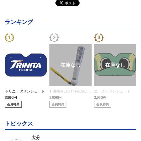
ランキング
トリニータサンシェード
TRINITA LIGHT PARADE
ニータンサンシェード
ペンライト白（ニータンv
3,960円
3,000円
3,960円
3
er.）
会員特典
会員特典
会員特典
トピックス
大分