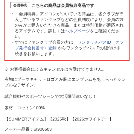
こちらの商品は会員特典商品です
会員特典
「会員特典」アイコンがついている商品は、各クラブが導
入しているファンクラブなどの会員制度により、会員の方
のみがご購入いただける商品、または特別価格が適応され
るアイテムです。詳しくは
ヘルプページ
をご確認くださ
い。
すでにファンクラブ会員の方は、
ワンタッチパスID（クラ
ブ発行会員番号）登録
からワンタッチパスIDの紐付け手
続きをお願いします。
※ お客様都合によるキャンセルはお受けできません。
右胸にプーマキャットロゴと左胸にエンブレムをあしらったシン
プルなデザイン。
試合観戦やスポーツシーンで大活躍間違いなし！
素材：コットン100%
【SUMMERアイテム】【2025秋】【2026ホワイトデー】
メーカー品番：ot900603