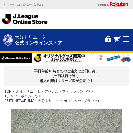
ユニフォームなどの公式グッズが買える！
powered by
大分トリニータ
公式オンラインストア
平日午前10時までのご注文は当日出荷。
（土日祝日は除く）
ご購入の際はＪリーグIDが必要です。
TOP
大分トリニータ
アパレル・ファッション小物
Tシャツ・ポロシャツ
25TRINITA×PUMA 大分トリニータ ポロシャツ (ブラック)