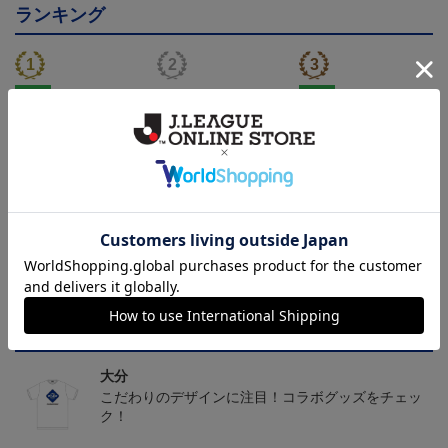
ランキング
NEW
NEW
大分トリニータ カメッ
大分トリニータ ピカチ
大分トリニータ カメッ
クス タオルマフラー
ュウ タオルマフラー
クス キーホルダー
2,500円
2,500円
1,100円
4
トピックス
大分
こだわりのデザインに注目！コラボグッズをチェッ
ク！