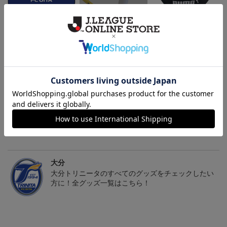
トリニータサンシェード
TRINITA LIGHT PARADE
25TRINITA×PUMAウェス
ペンライト白（ニータンv
トバッグ
3,960円
3,000円
3,300円
2
er.）
会員特典
会員特典
会員特典
トピックス
大分
こだわりのデザインに注目！コラボグッズをチェッ
ク！
大分
大分トリニータのすべてのグッズをチェックしたい
方に！全グッズ一覧はこちら！