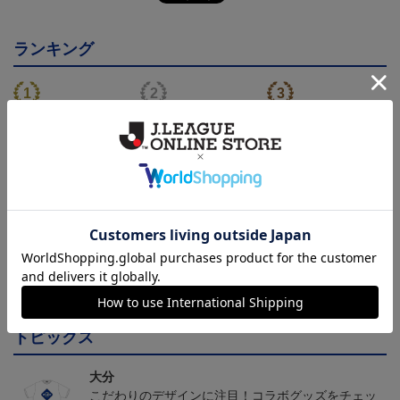
ランキング
トリニータサンシェード
TRINITA LIGHT PARADE
ニータンサンシェード
ペンライト白（ニータンv
3,960円
3,000円
3,960円
3
er.）
会員特典
会員特典
会員特典
トピックス
大分
こだわりのデザインに注目！コラボグッズをチェッ