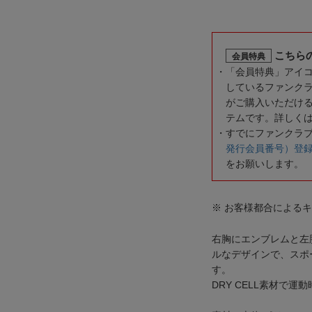
こちら
会員特典
「会員特典」アイ
しているファンク
がご購入いただけ
テムです。詳しく
すでにファンクラ
発行会員番号）登
をお願いします。
※ お客様都合による
右胸にエンブレムと左
ルなデザインで、スポ
す。
DRY CELL素材で