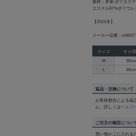
素材：本体:ポリエステ
エステル87%ポリウレ
【2025冬】
メーカー品番：ot9007
サイズ
すそ周
M
95c
L
96c
返品・交換について
お客様都合による返
ん。詳しくは
ヘルプ
ご注文の確定につい
買い物かごに入れる