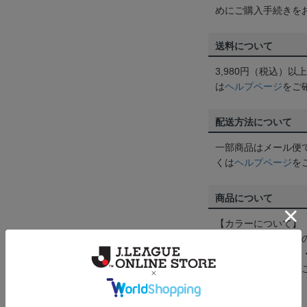
めにご購入手続きを
送料について
3,980円（税込）
は
ヘルプページ
をご
配送方法について
一部商品はメール便
くは
ヘルプページ
を
商品について
【カラーについて】
商品画像は、お使い
ンのメーカー・機種
なって見える場合が
【仕様について】