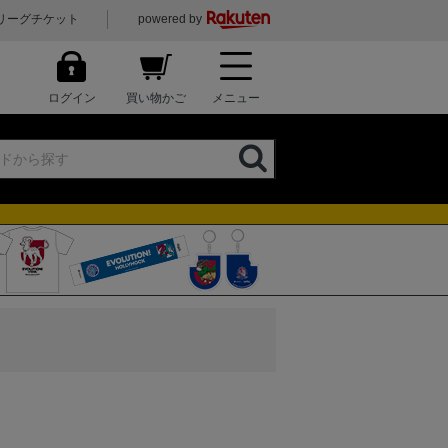
リーグチケット
powered by
ログイン
買い物かご
メニュー