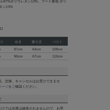
ル87%ポリウレタン13%、フード裏地:ポリ
タン13%
11
り
ゆき
後ろ丈
バスト
m
87cm
64cm
108cm
m
90cm
67cm
110cm
品、交換、キャンセルはお受けできませ
ページ
をご確認ください。
て
だけでは在庫は確保されませんので、お早