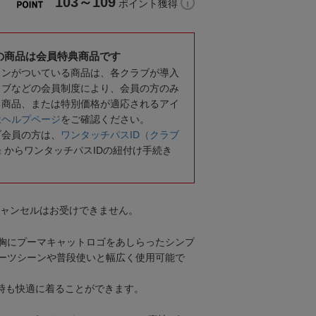
103～109
ポイント獲得
の商品は会員特典商品です
コンがついている商品は、各クラブが導入
ラブなどの会員制度により、会員の方のみ
る商品、または特別価格が適応されるアイ
は
ヘルプページ
をご確認ください。
ブ会員の方は、
ワンタッチパスID（クラブ
録
からワンタッチパスIDの紐付け手続き
キャンセルはお受けできません。
胸にプーマキャットロゴをあしらったシンプ
ーツシーンや普段使いと幅広く使用可能で
運動時も快適に着ることができます。