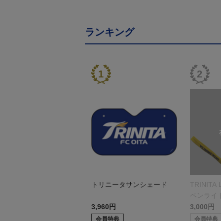
ランキング
トリニータサンシェード
TRINITA
ペンライ
r.）
3,960円
3,000円
会員特典
会員特典