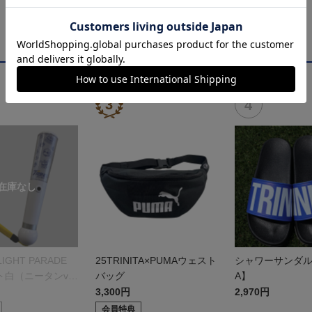
 LIGHT PARADE
25TRINITA×PUMAウェスト
シャワーサンダル【
ト白（ニータンve
バッグ
A】
3,300円
2,970円
会員特典