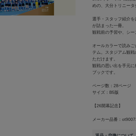
めの、大分トリニータ
選手・スタッフ紹介を
が詰まった一冊。
観戦前の予習や、シー
オールカラーで読みご
テム。スタジアム観戦
ただけます。
観戦の思い出を手元に
ブックです。
ページ数：28ページ
サイズ：B5版
【26開幕記念】
メーカー品番：ot9007
返品・交換について