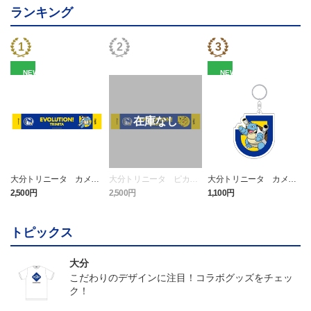
ランキング
NEW
NEW
大分トリニータ カメッ
大分トリニータ ピカチ
大分トリニータ カメッ
クス タオルマフラー
ュウ タオルマフラー
クス キーホルダー
2,500円
2,500円
1,100円
4
トピックス
大分
こだわりのデザインに注目！コラボグッズをチェッ
ク！