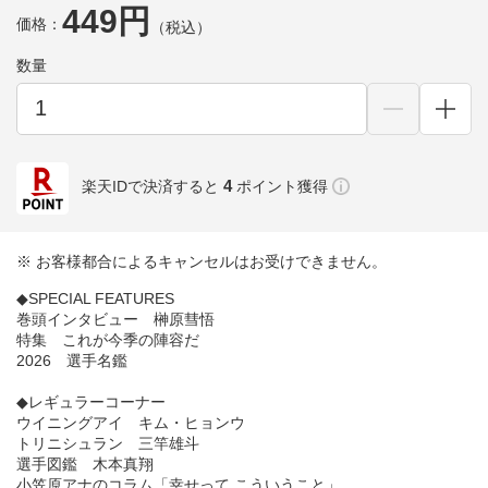
449円
価格：
（税込）
数量
4
楽天IDで決済すると
ポイント獲得
※ お客様都合によるキャンセルはお受けできません。
◆SPECIAL FEATURES
巻頭インタビュー 榊原彗悟
特集 これが今季の陣容だ
2026 選手名鑑
◆レギュラーコーナー
ウイニングアイ キム・ヒョンウ
トリニシュラン 三竿雄斗
選手図鑑 木本真翔
小笠原アナのコラム「幸せって こういうこと」