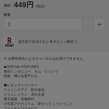
449円
価格：
（税込）
数量
4
楽天IDで決済すると
ポイント獲得
※ お客様都合によるキャンセルはお受けできません。
◆SPECIAL FEATURES
巻頭インタビュー キム・ヒョンウ
特集 輝ける選手たち
◆レギュラーコーナー
ウイニングアイ 田中悠也
トリニシュラン 木許太賀
選手図鑑 有働夢叶
小笠原アナのコラム「幸せって こういうこと」
フォトギャラリーなど