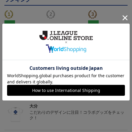
NEW
NEW
大分トリニータ カメッ
大分トリニータ ピカチ
大分トリニータ カメッ
クス タオルマフラー
ュウ タオルマフラー
クス キーホルダー
2,500円
2,500円
1,100円
4
トピックス
大分
こだわりのデザインに注目！コラボグッズをチェッ
ク！