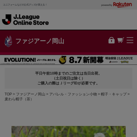
ユニフォームなどの公式グッズが買える！
powered by
ファジアーノ岡山
平日午前10時までのご注文は当日出荷。
（土日祝日は除く）
ご購入の際はＪリーグIDが必要です。
TOP
ファジアーノ岡山
アパレル・ファッション小物
帽子・キャップ
麦わら帽子（茶）