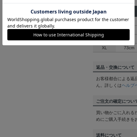
サイズ
身丈
S
64cm
M
67cm
L
70cm
XL
73cm
返品・交換について
お客様都合による返
ん。詳しくは
ヘルプ
ご注文の確定につい
買い物かごに入れる
めにご購入手続きを
送料について