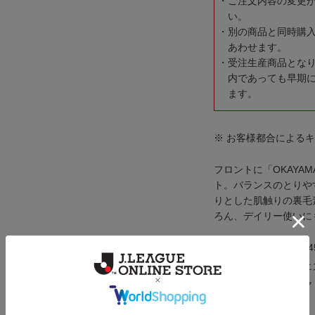
ご注文内容の変更
い。
別の商品と同時購
あわせます。
受注生産商品とな
内であっても早期
ます。
※ お客様都合による
フロントに「OKAYA
ト。バランスのとりや
りとした肌触りの裏毛
ろん、デイリー使いに
メーカー品番：fo0004
素材：綿52% ポリエ
原産国：インドネシア
洗濯洗い：手洗い可