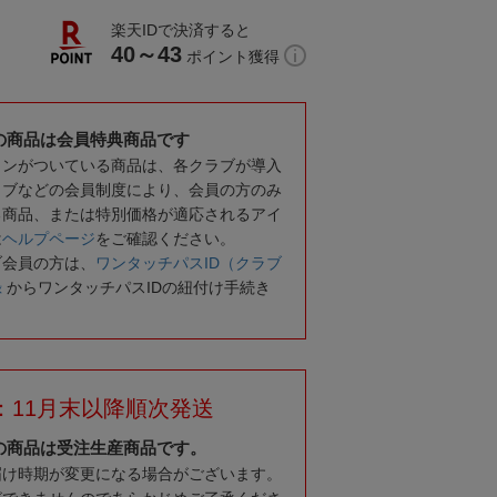
楽天IDで決済すると
40～43
ポイント獲得
の商品は会員特典商品です
コンがついている商品は、各クラブが導入
ラブなどの会員制度により、会員の方のみ
る商品、または特別価格が適応されるアイ
は
ヘルプページ
をご確認ください。
ブ会員の方は、
ワンタッチパスID（クラブ
録
からワンタッチパスIDの紐付け手続き
：11月末以降順次発送
の商品は受注生産商品です。
届け時期が変更になる場合がございます。