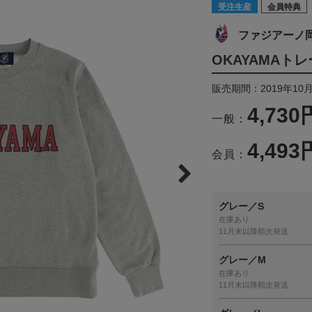
受注生産
会員特典
ファジアーノ
OKAYAMAト
販売期間：2019年10月
4,730
一般：
4,493
会員：
グレー／S
在庫あり
11月末以降順次発送
グレー／M
在庫あり
11月末以降順次発送