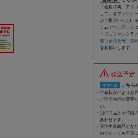
「会員特典」アイ
しているファンク
がご購入いただけ
テムです。詳しく
すでにファンクラ
発行会員番号）登
をお願いします。
発送予定
こちら
受注生産
生産状況によりお
ご注文内容の変更
い。
別の商品と同時購
あわせます。
受注生産商品とな
内であっても早期