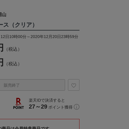
岡山
roケース（クリア）
12日10時00分～2020年12月20日23時59分
円
（税込）
円
（税込）
販売終了
楽天IDで決済すると
27～29
ポイント獲得
の商品は会員特典商品です