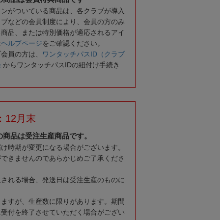
コンがついている商品は、各クラブが導入
ラブなどの会員制度により、会員の方のみ
る商品、または特別価格が適応されるアイ
は
ヘルプページ
をご確認ください。
ブ会員の方は、
ワンタッチパスID（クラブ
録
からワンタッチパスIDの紐付け手続き
：12月末
の商品は受注生産商品です。
届け時期が変更になる場合がございます。
ができませんのであらかじめご了承くださ
入される場合、発送日は受注生産のものに
りますが、生産数に限りがあります。期間
に受付を終了させていただく場合がござい