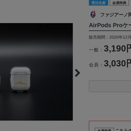
受注生産
会員特典
ファジアーノ
AirPods P
販売期間：2020年12月
3,190
一般：
3,030
会員：
こちら
会員特典