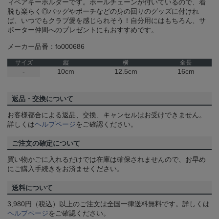
ィベアキーホルダーです。ボールチェーンが付いているので、着
脱も楽らく◎バッグやポーチなどの身の回りのグッズに付けれ
ば、いつでもクラブ愛を感じられそう！自分用にはもちろん、サ
ポーター仲間へのプレゼントにもおすすめです。
メーカー品番：fo000686
サイズ
縦
横
全長
-
10cm
12.5cm
16cm
返品・交換について
お客様都合による返品、交換、キャンセルはお受けできません。
詳しくは
ヘルプページ
をご確認ください。
ご注文の確定について
買い物かごに入れるだけでは在庫は確保されませんので、お早め
にご購入手続きをお済ませください。
送料について
3,980円（税込）以上のご注文は全国一律送料無料です。詳しくは
ヘルプページ
をご確認ください。