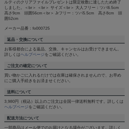
ルティのクリアファイルプレゼントは限定枚数に達したため終了
しました。＜br＞ ＜br＞ サイズ＜br＞ 大人フリー：ツバ6.5cm
高さ9cm 頭囲56cm＜br＞ Jrフリー：ツバ5.5cm 高さ8cm 頭
囲52cm
メーカー品番：fo000725
返品・交換について
お客様都合による返品、交換、キャンセルはお受けできません。
詳しくは
ヘルプページ
をご確認ください。
ご注文の確定について
買い物かごに入れるだけでは在庫は確保されませんので、お早め
にご購入手続きをお済ませください。
送料について
3,980円（税込）以上のご注文は全国一律送料無料です。詳しくは
ヘルプページ
をご確認ください。
配送方法について
一部商品はメール便でのお届けとなる場合がございます。詳しく