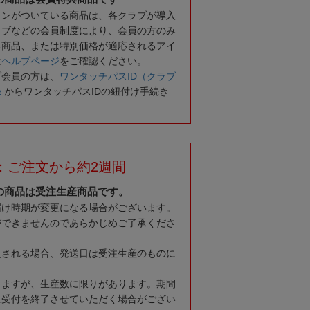
コンがついている商品は、各クラブが導入
ラブなどの会員制度により、会員の方のみ
る商品、または特別価格が適応されるアイ
は
ヘルプページ
をご確認ください。
ブ会員の方は、
ワンタッチパスID（クラブ
録
からワンタッチパスIDの紐付け手続き
：ご注文から約2週間
の商品は受注生産商品です。
届け時期が変更になる場合がございます。
ができませんのであらかじめご了承くださ
入される場合、発送日は受注生産のものに
りますが、生産数に限りがあります。期間
に受付を終了させていただく場合がござい