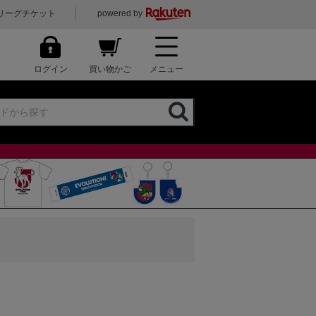
リーグチケット
powered by
ログイン
買い物かご
メニュー