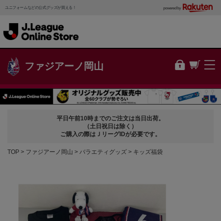
ユニフォームなどの公式グッズが買える！
powered by
ファジアーノ岡山
平日午前10時までのご注文は当日出荷。
（土日祝日は除く）
ご購入の際はＪリーグIDが必要です。
TOP
ファジアーノ岡山
バラエティグッズ
キッズ福袋