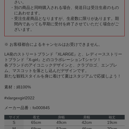
さい。
別の商品と同時購入される場合、発送日は受注生産のもの
にあわせます。
受注生産商品となりますが、生産数に限りがあります。期
間内であっても早期に受付を終了させていただく場合がご
ざいます。
※ お客様都合によるキャンセルはお受けできません。
LA発のストリートブランド『XLARGE』と、レディースストリー
トブランド『X-girl』とのコラボレーションTシャツ！
各ブランドのアイコニックデザインと、クラブロゴ、エンブレ
ム、マスコットを落とし込んだデザインです。
新たな観戦スタイルを身に着けて夏はスタジアムで応援しよう！
素材：綿100%
#xlargexgirl2022
メーカー品番：fo000845
サイズ
着丈
身幅
肩幅
袖丈
S
65cm
49cm
42cm
19cm
M
69cm
52cm
46cm
20cm