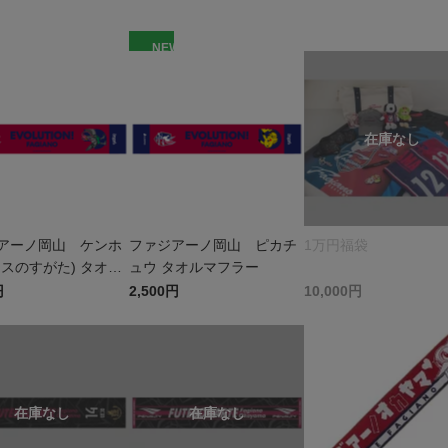
W
NEW
アーノ岡山 ケンホ
ファジアーノ岡山 ピカチ
1万円福袋
オスのすがた) タオル
ュウ タオルマフラー
ー
円
2,500円
10,000円