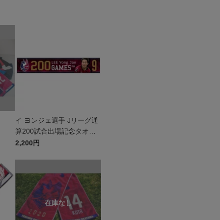
イ ヨンジェ選手 Jリーグ通
算200試合出場記念タオル
マフラー
2,200円