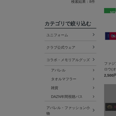
検索結果：8件
NE
カテゴリで絞り込む
ユニフォーム
クラブ公式ウェア
コラボ・メモリアルグッズ
ファジ
ロウ(
アパレル
マフラ
2,500
タオルマフラー
雑貨
DAZN年間視聴パス
アパレル・ファッション小
物