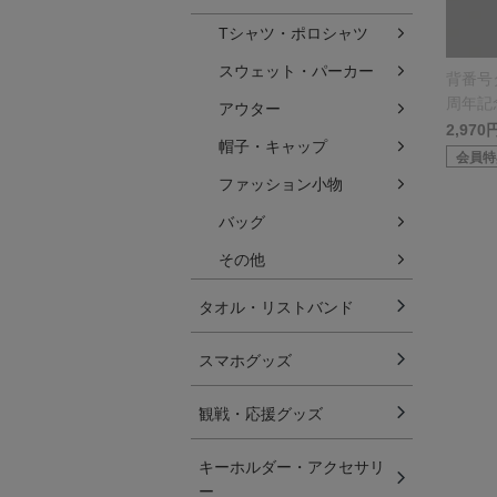
Tシャツ・ポロシャツ
スウェット・パーカー
背番号
周年記
アウター
イン）
2,970
帽子・キャップ
会員特
ファッション小物
バッグ
その他
タオル・リストバンド
スマホグッズ
観戦・応援グッズ
キーホルダー・アクセサリ
ー