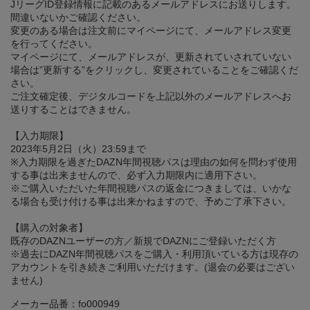
JリーグID登録情報に記載のあるメールアドレスにお送りします。
間違いないかご確認ください。
変更のある場合は注文前にマイページにて、メールアドレス変更
を行ってください。
マイページにて、メールアドレスが、更新されていされていない
場合は”更新する”をクリックし、変更されていることをご確認くだ
さい。
ご注文確定後、デジタルコードを上記以外のメールアドレスへお
送りすることはできません。
【入力期限】
2023年5月2日（火）23:59まで
※入力期限を過ぎたDAZN年間視聴パスは理由の如何を問わず使用
する事は出来ませんので、必ず入力期限内に適用下さい。
※ご購入いただいた年間視聴パスの返金につきましては、いかな
る場合も受け付ける事は出来かねますので、予めご了承下さい。
【購入の対象者】
既存のDAZNユーザーの方／新規でDAZNにご登録いただく方
※過去にDAZN年間視聴パスをご購入・利用頂いている方は現存の
アカウントを引き続きご利用いただけます。(退会の必要はござい
ません)
メーカー品番：fo000949