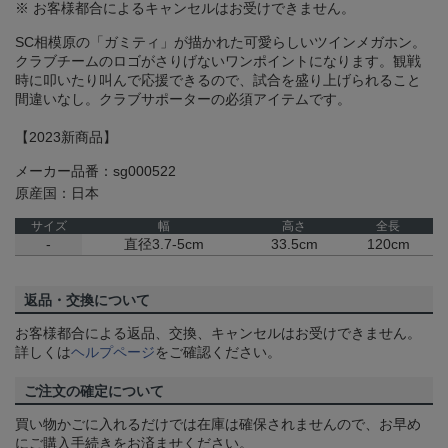
※ お客様都合によるキャンセルはお受けできません。
SC相模原の「ガミティ」が描かれた可愛らしいツインメガホン。
クラブチームのロゴがさりげないワンポイントになります。観戦
時に叩いたり叫んで応援できるので、試合を盛り上げられること
間違いなし。クラブサポーターの必須アイテムです。
【2023新商品】
メーカー品番：sg000522
原産国：日本
サイズ
幅
高さ
全長
-
直径3.7-5cm
33.5cm
120cm
返品・交換について
お客様都合による返品、交換、キャンセルはお受けできません。
詳しくは
ヘルプページ
をご確認ください。
ご注文の確定について
買い物かごに入れるだけでは在庫は確保されませんので、お早め
にご購入手続きをお済ませください。