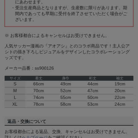
にあわせます。
受注生産商品となりますが、生産数に限りがあります。期
間内であっても早期に受付を終了させていただく場合がご
ざいます。
※ お客様都合によるキャンセルはお受けできません。
人気サッカー漫画の『アオアシ』とのコラボ商品です！主人公ア
シトの描き下ろしビジュアルをデザインしたコラボレーショング
ッズです。
メーカー品番：ss900126
サイズ
着丈
身巾
裄丈
袖丈
S
66cm
49cm
44cm
19cm
M
70cm
52cm
47cm
20cm
L
74cm
55cm
50cm
22cm
XL
78cm
58cm
53cm
24cm
返品・交換について
お客様都合による返品、交換、キャンセルはお受けできません。
詳しくは
ヘルプページ
をご確認ください。