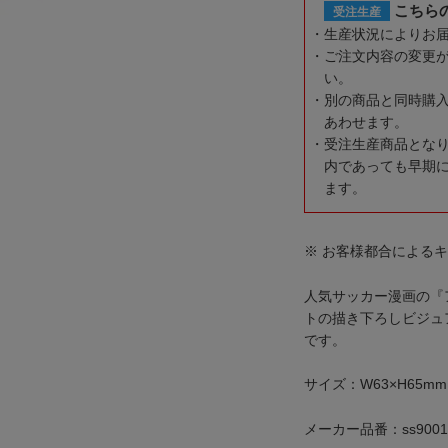
こちら
受注生産
生産状況によりお
ご注文内容の変更
い。
別の商品と同時購
あわせます。
受注生産商品とな
内であっても早期
ます。
※ お客様都合による
人気サッカー漫画の『
トの描き下ろしビジュ
です。
サイズ：W63×H65mm
メーカー品番：ss9001