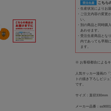
こちら
受注生産
生産状況によりお
ご注文内容の変更
い。
別の商品と同時購
あわせます。
受注生産商品とな
内であっても早期
ます。
※ お客様都合による
人気サッカー漫画の『
トの描き下ろしビジュ
です。
サイズ：直径330mm
メーカー品番：ss9001