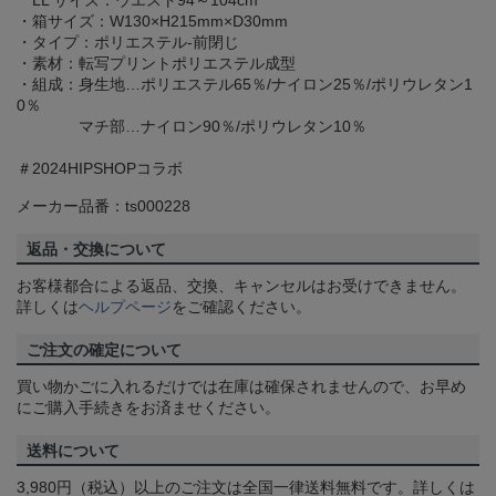
LL サイズ：ウエスト94～104cm
・箱サイズ：W130×H215mm×D30mm
・タイプ：ポリエステル-前閉じ
・素材：転写プリントポリエステル成型
・組成：身生地…ポリエステル65％/ナイロン25％/ポリウレタン1
0％
マチ部…ナイロン90％/ポリウレタン10％
＃2024HIPSHOPコラボ
メーカー品番：ts000228
返品・交換について
お客様都合による返品、交換、キャンセルはお受けできません。
詳しくは
ヘルプページ
をご確認ください。
ご注文の確定について
買い物かごに入れるだけでは在庫は確保されませんので、お早め
にご購入手続きをお済ませください。
送料について
3,980円（税込）以上のご注文は全国一律送料無料です。詳しくは