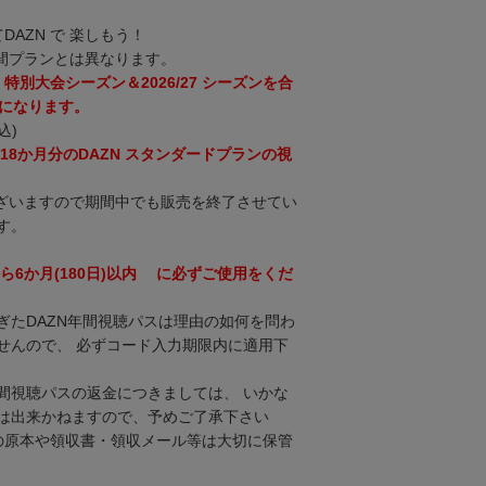
DAZN で 楽しもう！
間プランとは異なります。
6 特別大会シーズン＆2026/27 シーズンを合
スになります。
込)
18か月分のDAZN スタンダードプランの視
ざいますので期間中でも販売を終了させてい
す。
ら6か月(180日)以内 に必ずご使用をくだ
ぎたDAZN年間視聴パスは理由の如何を問わ
せんので、 必ずコード入力期限内に適用下
間視聴パスの返金につきましては、 いかな
は出来かねますので、予めご了承下さい
スの原本や領収書・領収メール等は大切に保管