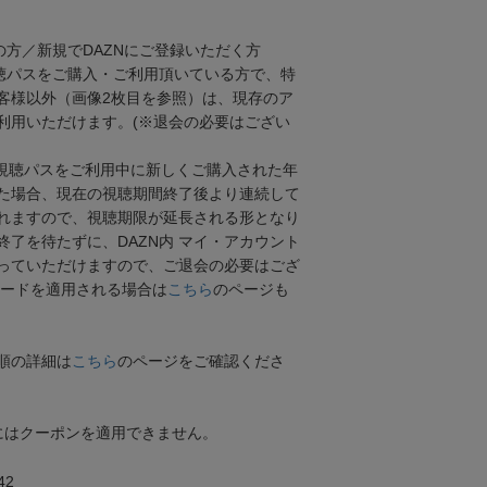
の方／新規でDAZNにご登録いただく方
視聴パスをご購入・ご利用頂いている方で、特
客様以外（画像2枚目を参照）は、現存のア
利用いただけます。(※退会の必要はござい
視聴パスをご利用中に新しくご購入された年
た場合、現在の視聴期間終了後より連続して
れますので、視聴期限が延長される形となり
終了を待たずに、DAZN内 マイ・アカウント
っていただけますので、ご退会の必要はござ
コードを適用される場合は
こちら
のページも
順の詳細は
こちら
のページをご確認くださ
スにはクーポンを適用できません。
42