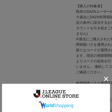
【購入の対象者】
既存のDAZNユーザー
※過去にDAZN年間
定の条件に該当するお
カウントを引き続きご
ません)
※過去にご購入された
間視聴パスを適用され
新たなコードが適用さ
ます。現在の視聴期間
よりコードの追加を行
いません。 連続して
ご確認ください。
年間視聴パスの適用手
い。
※DAZN年間視聴パ
メーカー品番：ts0002