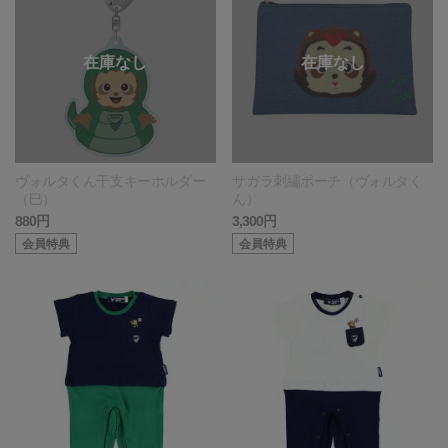
ヴォルタくん干支キーホルダー
サガラ刺繡ポーチ（ヴォルタく
（巳）
ん）
880円
3,300円
会員特典
会員特典