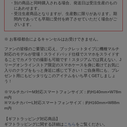
別の商品と同時購入される場合、発送日は受注生産のもの
にあわせます。
受注生産商品となりますが、生産数に限りがあります。期
間内であっても早期に受付を終了させていただく場合がご
ざいます。
※ お客様都合によるキャンセルはお受けできません。
ファンの皆様のご要望に応え、ブックレットタイプに機種マルチ
対応のモデルが登場！スライドパッド仕様でスマホをスライドす
ることでカメラでの撮影も可能です！スタジアムでは買えない、J
リーグオンラインストア限定のスマホケースを身に着けてお気に
入りのクラブをもっと身近に感じて下さい！ご自身用にも、プレ
ゼント用にもピッタリなこのアイテムをいち早くGETしましょ
う！
※マルチカバーM対応スマートフォンサイズ：約H140mm×W78m
m内
※マルチカバーL対応スマートフォンサイズ：約H160mm×W88m
m内
【ギフトラッピング対応商品】
ギフトラッピングに関する詳細は
こちら
をご覧ください。