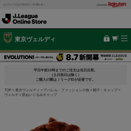
ユニフォームなどの公式グッズが買える！
powered by
東京ヴェルディ
平日午前10時までのご注文は当日出荷。
（土日祝日は除く）
ご購入の際はＪリーグIDが必要です。
TOP
東京ヴェルディ
アパレル・ファッション小物
帽子・キャップ
ヴェルディ君ぬいぐるみキャップ