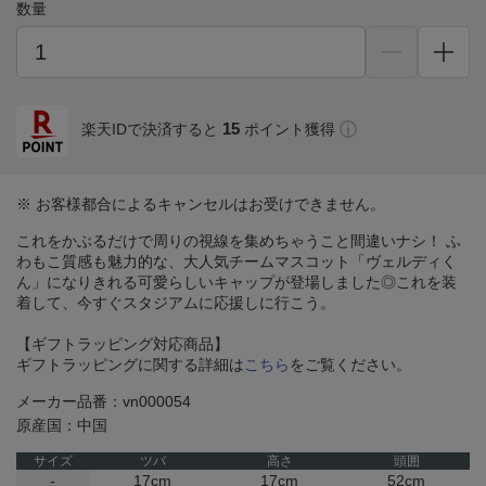
数量
15
楽天IDで決済すると
ポイント獲得
※ お客様都合によるキャンセルはお受けできません。
これをかぶるだけで周りの視線を集めちゃうこと間違いナシ！ ふ
わもこ質感も魅力的な、大人気チームマスコット「ヴェルディく
ん」になりきれる可愛らしいキャップが登場しました◎これを装
着して、今すぐスタジアムに応援しに行こう。
【ギフトラッピング対応商品】
ギフトラッピングに関する詳細は
こちら
をご覧ください。
メーカー品番：vn000054
原産国：中国
サイズ
ツバ
高さ
頭囲
-
17cm
17cm
52cm