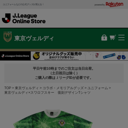
ユニフォームなどの公式グッズが買える！
powered by
東京ヴェルディ
平日午前10時までのご注文は当日出荷。
（土日祝日は除く）
ご購入の際はＪリーグIDが必要です。
TOP
東京ヴェルディ
コラボ・メモリアルグッズ
ユニフォーム
東京ヴェルディ×スワロフスキー 復刻デザインTシャツ