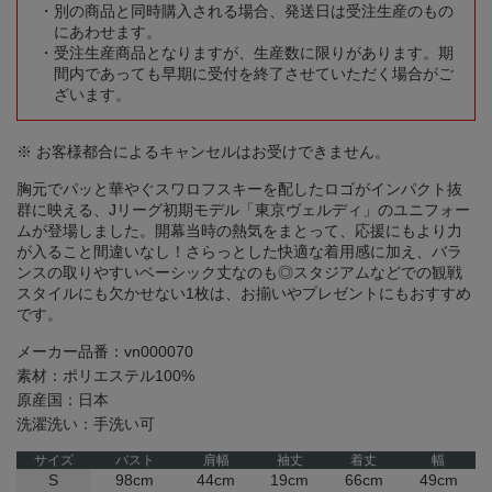
別の商品と同時購入される場合、発送日は受注生産のもの
にあわせます。
受注生産商品となりますが、生産数に限りがあります。期
間内であっても早期に受付を終了させていただく場合がご
ざいます。
※ お客様都合によるキャンセルはお受けできません。
胸元でパッと華やぐスワロフスキーを配したロゴがインパクト抜
群に映える、Jリーグ初期モデル「東京ヴェルディ」のユニフォー
ムが登場しました。開幕当時の熱気をまとって、応援にもより力
が入ること間違いなし！さらっとした快適な着用感に加え、バラ
ンスの取りやすいベーシック丈なのも◎スタジアムなどでの観戦
スタイルにも欠かせない1枚は、お揃いやプレゼントにもおすすめ
です。
メーカー品番：vn000070
素材：ポリエステル100%
原産国：日本
洗濯洗い：手洗い可
サイズ
バスト
肩幅
袖丈
着丈
幅
S
98cm
44cm
19cm
66cm
49cm