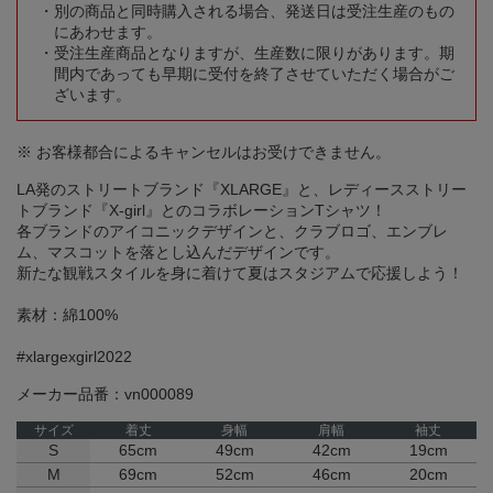
別の商品と同時購入される場合、発送日は受注生産のもの
にあわせます。
受注生産商品となりますが、生産数に限りがあります。期
間内であっても早期に受付を終了させていただく場合がご
ざいます。
※ お客様都合によるキャンセルはお受けできません。
LA発のストリートブランド『XLARGE』と、レディースストリー
トブランド『X-girl』とのコラボレーションTシャツ！
各ブランドのアイコニックデザインと、クラブロゴ、エンブレ
ム、マスコットを落とし込んだデザインです。
新たな観戦スタイルを身に着けて夏はスタジアムで応援しよう！
素材：綿100%
#xlargexgirl2022
メーカー品番：vn000089
サイズ
着丈
身幅
肩幅
袖丈
S
65cm
49cm
42cm
19cm
M
69cm
52cm
46cm
20cm