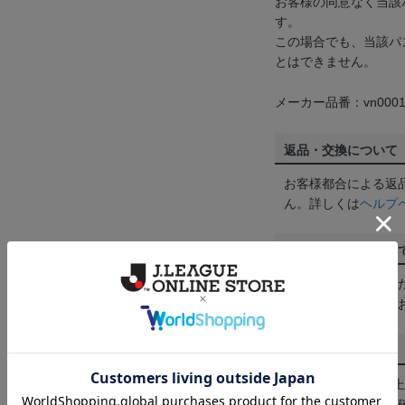
お客様の同意なく当該
す。
この場合でも、当該パ
とはできません。
メーカー品番：vn0001
返品・交換について
お客様都合による返
ん。詳しくは
ヘルプ
ご注文の確定につい
買い物かごに入れる
めにご購入手続きを
送料について
3,980円（税込）
は
ヘルプページ
をご