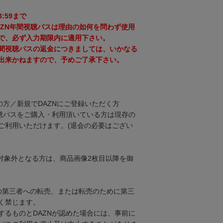
3:59まで
AZN年間視聴パスは理由の如何を問わず使用
で、必ず入力期限内に適用下さい。
間視聴パスの返金につきましては、いかなる
出来かねますので、予めご了承下さい。
の方／新規でDAZNにご登録いただく方
視聴パスをご購入・利用頂いている方は現存の
ご利用いただけます。(退会の必要はござい
対象外となる方は、商品画像2枚目以降を御
スの第三者への転売、または転売のために第三
く禁じます。
するものとDAZNが認めた場合には、事前に