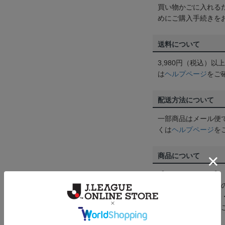
買い物かごに入れる
めにご購入手続きを
送料について
3,980円（税込）
は
ヘルプページ
をご
配送方法について
一部商品はメール便
くは
ヘルプページ
を
商品について
【カラーについて】
商品画像は、お使い
ンのメーカー・機種
なって見える場合が