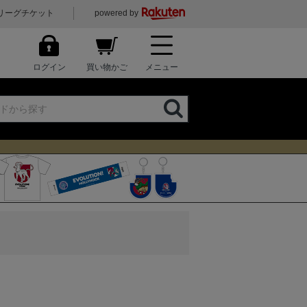
リーグチケット
powered by
ログイン
買い物かご
メニュー