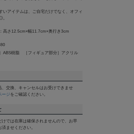
すいアイテムは、ご自宅だけでなく、オフィ
◎。
12.5cm×幅11.7cm×奥行き3cm
80
］ABS樹脂 ［フィギュア部分］アクリル
品、交換、キャンセルはお受けできませ
ページ
をご確認ください。
て
だけでは在庫は確保されませんので、お早
お済ませください。