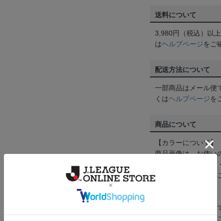
送料について
3,980円（税込）
は
ヘルプページ
をご
配送方法について
一部商品はメール便
くは
ヘルプページ
を
商品について
【カラーについて】
商品画像は、お使い
ンのメーカー・機種
なって見える場合が
【仕様について】
取り扱い商品によっ
予告なく変更になる