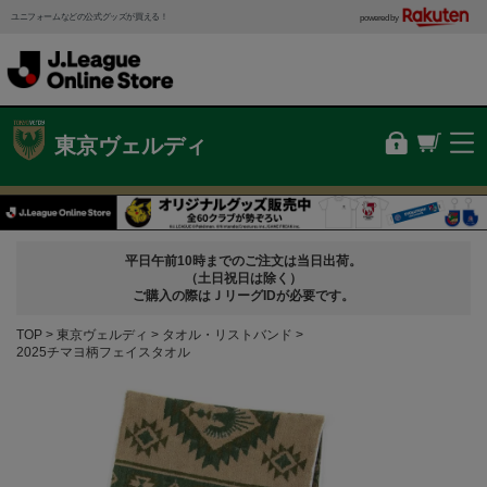
ユニフォームなどの公式グッズが買える！
powered by
東京ヴェルディ
平日午前10時までのご注文は当日出荷。
（土日祝日は除く）
ご購入の際はＪリーグIDが必要です。
TOP
東京ヴェルディ
タオル・リストバンド
2025チマヨ柄フェイスタオル