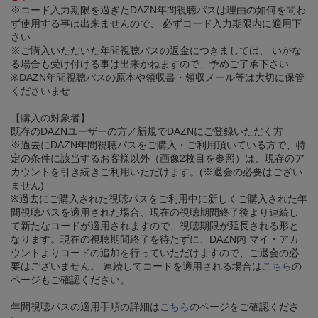
※コード入力期限を過ぎたDAZN年間視聴パスは理由の如何を問わ
ず使用する事は出来ませんので、 必ずコード入力期限内に適用下
さい
※ご購入いただいた年間視聴パスの返金につきましては、 いかな
る場合も受け付ける事は出来かねますので、予めご了承下さい
※DAZN年間視聴パスの原本や領収書・領収メール等は大切に保管
くださいませ
【購入の対象者】
既存のDAZNユーザーの方／新規でDAZNにご登録いただく方
※過去にDAZN年間視聴パスをご購入・ご利用頂いている方で、特
定の条件に該当するお客様以外（画像2枚目を参照）は、現存のア
カウントを引き続きご利用いただけます。(※退会の必要はござい
ません)
※過去にご購入された視聴パスをご利用中に新しくご購入された年
間視聴パスを適用された場合、現在の視聴期間終了後より連続し
て新たなコードが適用されますので、視聴期限が延長される形と
なります。現在の視聴期間終了を待たずに、DAZN内 マイ・アカ
ウントよりコードの追加を行っていただけますので、ご退会の必
要はございません。 連続してコードを適用される場合は
こちら
の
ページもご確認ください。
年間視聴パスの適用手順の詳細は
こちら
のページをご確認くださ