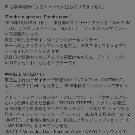
※ お客様都合によるキャンセルはお受けできません。
“For the supporters. For the team.”
2025年10月12日（日）、東京発のストリートブランド『WHIZLIM
ITED』とのコラボアイテム「MA-1」と「フットボールマフラー」
を限定販売します。
表裏で異なるデザインの「フットボールマフラー」。
チーム名とクラブエンブレムを配置し、表裏で違うストライプカ
ラーを楽しむことができます。
試合日の移動やスタジアムでの応援はもちろん、デイリースタイ
ルのアクセントにもなるマフラーです。
■WHIZ LIMITEDとは
東京生まれのデザイナー下野宏明が『INDIVIDUAL CLOTHING」
をコンセプトにwhizを設立し、2000年秋冬コレクションでデビュ
ー。
ストリートファッションをベースにしつつ、モードやカジュアル
といった枠を超えた独自の「TOKYO STREET」スタイルを確立。
その独創的な世界観をアイデンティティに、手刷りのTシャツから
始まったインディペンデントブランドは、2003年に現在の「WHIZ
LIMITED」と名前を進化させ、原宿にフラッグシップショップ「L
UMP TOKYO」をオープンさせる。
2012年にMercedes-Benz Fashion Week TOKYOにランウェイで