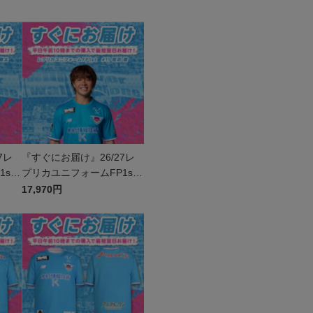
7レ
『すぐにお届け』26/27レ
st
プリカユニフォームFP1st
No.11 塩浜 遼
17,970円