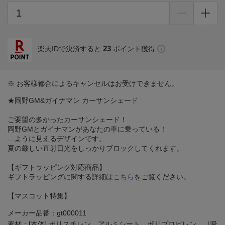
23
楽天IDで決済すると
ポイント獲得
※ お客様都合によるキャンセルはお受けできません。
★岡野GM&ガイナマン カーサンシェード
ご要望の多かったカーサンシェード！
岡野GMとガイナマンがあなたの車に乗っている！
…ように見えるデザインです。
夏の厳しい直射日光をしっかりブロックしてくれます。
【ギフトラッピング対応商品】
ギフトラッピングに関する詳細は
こちら
をご覧ください。
【マスコット特集】
メーカー品番：gt000011
素材：[本体] ポリスチレン アルミシート ポリプロピレン ［吸