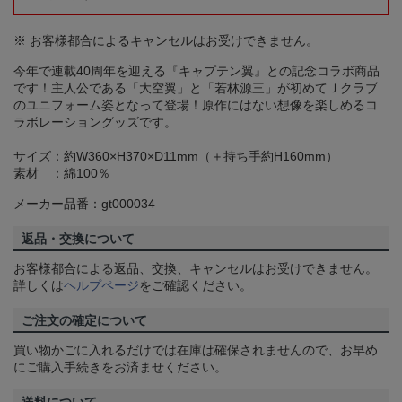
※ お客様都合によるキャンセルはお受けできません。
今年で連載40周年を迎える『キャプテン翼』との記念コラボ商品
です！主人公である「大空翼」と「若林源三」が初めてＪクラブ
のユニフォーム姿となって登場！原作にはない想像を楽しめるコ
ラボレーショングッズです。
サイズ：約W360×H370×D11mm（＋持ち手約H160mm）
素材 ：綿100％
メーカー品番：gt000034
返品・交換について
お客様都合による返品、交換、キャンセルはお受けできません。
詳しくは
ヘルプページ
をご確認ください。
ご注文の確定について
買い物かごに入れるだけでは在庫は確保されませんので、お早め
にご購入手続きをお済ませください。