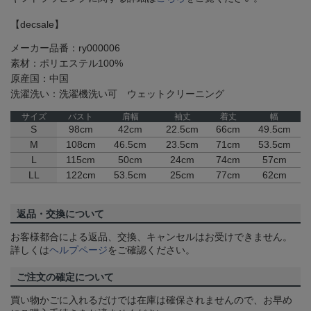
【decsale】
メーカー品番：ry000006
素材：ポリエステル100%
原産国：中国
洗濯洗い：洗濯機洗い可 ウェットクリーニング
サイズ
バスト
肩幅
袖丈
着丈
幅
S
98cm
42cm
22.5cm
66cm
49.5cm
M
108cm
46.5cm
23.5cm
71cm
53.5cm
L
115cm
50cm
24cm
74cm
57cm
LL
122cm
53.5cm
25cm
77cm
62cm
返品・交換について
お客様都合による返品、交換、キャンセルはお受けできません。
詳しくは
ヘルプページ
をご確認ください。
ご注文の確定について
買い物かごに入れるだけでは在庫は確保されませんので、お早め