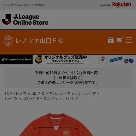
ユニフォームなどの公式グッズが買える！
powered by
レノファ山口ＦＣ
平日午前10時までのご注文は当日出荷。
（土日祝日は除く）
ご購入の際はＪリーグIDが必要です。
TOP
レノファ山口ＦＣ
アパレル・ファッション小物
Tシャツ・ポロシャツ
コンフィットTシャツ