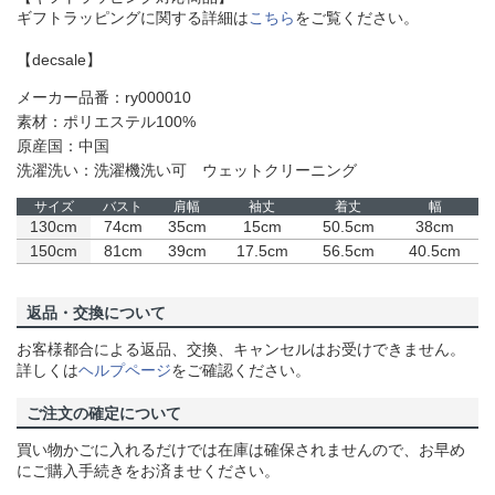
ギフトラッピングに関する詳細は
こちら
をご覧ください。
【decsale】
メーカー品番：ry000010
素材：ポリエステル100%
原産国：中国
洗濯洗い：洗濯機洗い可 ウェットクリーニング
サイズ
バスト
肩幅
袖丈
着丈
幅
130cm
74cm
35cm
15cm
50.5cm
38cm
150cm
81cm
39cm
17.5cm
56.5cm
40.5cm
返品・交換について
お客様都合による返品、交換、キャンセルはお受けできません。
詳しくは
ヘルプページ
をご確認ください。
ご注文の確定について
買い物かごに入れるだけでは在庫は確保されませんので、お早め
にご購入手続きをお済ませください。