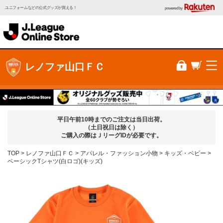
ユニフォームなどの公式グッズが買える！
powered by
レノファ山口ＦＣ
平日午前10時までのご注文は当日出荷。
（土日祝日は除く）
ご購入の際はＪリーグIDが必要です。
TOP
レノファ山口ＦＣ
アパレル・ファッション小物
キッズ・ベビー
ベーシックTシャツ(白ロゴ)(キッズ)