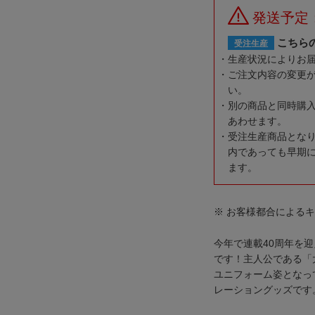
発送予定
こちら
受注生産
生産状況によりお
ご注文内容の変更
い。
別の商品と同時購
あわせます。
受注生産商品とな
内であっても早期
ます。
※ お客様都合による
今年で連載40周年を
です！主人公である「
ユニフォーム姿となっ
レーショングッズです