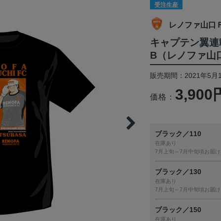
受注生産
レノファ山口
キャプテン翼連
B（レノファ山
販売期間：2021年5月1
3,900
価格：
ブラック／110
在庫あり
7月上旬～7月中旬頃お届け
ブラック／130
在庫あり
7月上旬～7月中旬頃お届け
ブラック／150
在庫あり