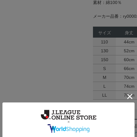
素材：綿100％
メーカー品番：ry0000
サイズ
身丈
110
44cm
130
52cm
150
60cm
S
66cm
M
70cm
L
74cm
LL
78cm
返品・交換について
お客様都合による返
ん。詳しくは
ヘルプ