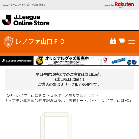
ユニフォームなどの公式グッズが買える！
powered by
レノファ山口ＦＣ
平日午前10時までのご注文は当日出荷。
（土日祝日は除く）
ご購入の際はＪリーグIDが必要です。
TOP
レノファ山口ＦＣ
コラボ・メモリアルグッズ
キャプテン翼連載40周年記念コラボ 帆布トートバッグ（レノファ山口FC）