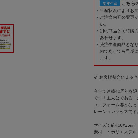
こちら
受注生産
生産状況によりお
ご注文内容の変更
い。
別の商品と同時購
あわせます。
受注生産商品とな
内であっても早期
ます。
※ お客様都合による
今年で連載40周年を
です！主人公である「
ユニフォーム姿となっ
レーショングッズです
サイズ：約450×25㎜
素材 ：ポリエステル